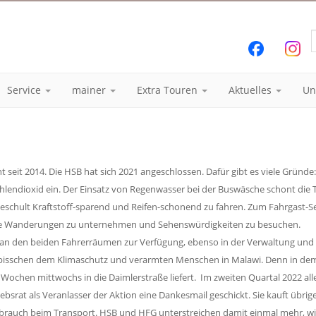
Service
mainer
Extra Touren
Aktuelles
Un
seit 2014. Die HSB hat sich 2021 angeschlossen. Dafür gibt es viele Gründe:
 Kohlendioxid ein. Der Einsatz von Regenwasser bei der Buswäsche schont di
d geschult Kraftstoff-sparend und Reifen-schonend zu fahren. Zum Fahrgast
se Wanderungen zu unternehmen und Sehenswürdigkeiten zu besuchen.
an den beiden Fahrerräumen zur Verfügung, ebenso in der Verwaltung und i
s bisschen dem Klimaschutz und verarmten Menschen in Malawi. Denn in dem a
i Wochen mittwochs in die Daimlerstraße liefert. Im zweiten Quartal 2022 a
ebsrat als Veranlasser der Aktion eine Dankesmail geschickt. Sie kauft übri
brauch beim Transport. HSB und HFG unterstreichen damit einmal mehr, wie 