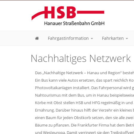
Fahrgastinformation
Fahrkarten
Nachhaltiges Netzwerk
Das „Nachhaltige Netzwerk – Hanau und Region“ besteht 
Ein Bus kann viele Autos ersetzen, das spart reichlich
Photovoltaikanlagen installiert. Das Fahrpersonal wir
Nahtourismus mit dem Bus, um in Hanau beispielswei
Körbe mit Obst stellen HSB und HFG regelmäßig in und 
Ernährung. Darüber hinaus hilft der Verzehr ein kleine
einen Baum für jeden Obstkorb setzen, den sie alle zwe
Bäume zu pflanzen. Die Frankfurter Firma hat dem Betri
und Westeuropa. Damit verringert sie den Treibstoffver