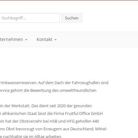
Suchen
ternehmen
Kontakt
e Trinkwasserreserven. Auf dem Dach der Fahrzeughallen sind
-Service gehört die Bewerbung des umweltfreundlichen
n der Werkstatt. Das dient seit 2020 der gesunden
frikanischen Staat lässt die Firma Fruitful Office GmbH
llein hat der Obstverzehr bei HSB und HFG geholfen 440
gens Obst bevorzugt von Erzeugern aus Deutschland, Mittel-
nachhaltig sie im Alltag arbeiten.