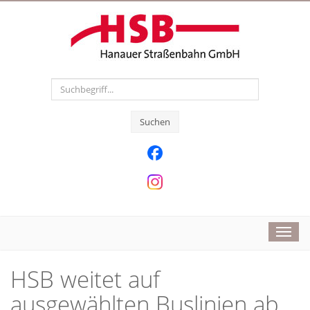
Suchen
Toggl
navig
HSB weitet auf
ausgewählten Buslinien ab